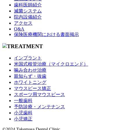
歯科医師紹介
滅菌システム
院内設備紹介
アクセス
Q&A
保険医療機関における書面掲示
インプラント
米国式根管治療（マイクロエンド）
噛み合わせ治療
親知らず・抜歯
ホワイトニング
マウスピース矯正
スポーツ用マウスピース
一般歯科
予防診療・メンテナンス
小児歯科
小児矯正
©2024 Takemasa Dental Clinic.